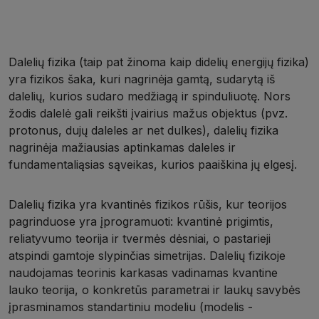
Dalelių fizika (taip pat žinoma kaip didelių energijų fizika)
yra fizikos šaka, kuri nagrinėja gamtą, sudarytą iš
dalelių, kurios sudaro medžiagą ir spinduliuotę. Nors
žodis dalelė gali reikšti įvairius mažus objektus (pvz.
protonus, dujų daleles ar net dulkes), dalelių fizika
nagrinėja mažiausias aptinkamas daleles ir
fundamentaliąsias sąveikas, kurios paaiškina jų elgesį.
Dalelių fizika yra kvantinės fizikos rūšis, kur teorijos
pagrinduose yra įprogramuoti: kvantinė prigimtis,
reliatyvumo teorija ir tvermės dėsniai, o pastarieji
atspindi gamtoje slypinčias simetrijas. Dalelių fizikoje
naudojamas teorinis karkasas vadinamas kvantine
lauko teorija, o konkretūs parametrai ir laukų savybės
įprasminamos standartiniu modeliu (modelis -