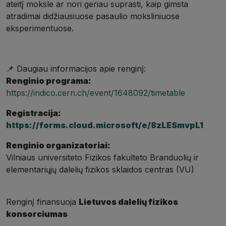
ateitį moksle ar nori geriau suprasti, kaip gimsta
atradimai didžiausiuose pasaulio moksliniuose
eksperimentuose.
📌 Daugiau informacijos apie renginį:
Renginio programa:
https://indico.cern.ch/event/1648092/timetable
Registracija:
https://forms.cloud.microsoft/e/8zLESmvpL1
Renginio organizatoriai:
Vilniaus universiteto Fizikos fakulteto Branduolių ir
elementariųjų dalelių fizikos sklaidos centras (VU)
Renginį finansuoja
Lietuvos dalelių fizikos
konsorciumas