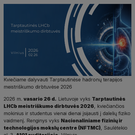
Kviečiame dalyvauti Tarptautinėse hadronų terapijos
meistriškumo dirbtuvėse 2026
2026 m.
vasario 26 d.
Lietuvoje vyks
Tarptautinės
LHCb meistriškumo dirbtuvės 2026
, kviečiančios
mokinius ir studentus vienai dienai įsijausti į dalelių fiziko
vaidmenį. Renginys vyks
Nacionaliniame fizinių ir
technologijos mokslų centre (NFTMC)
, Saulėtekio
al. 3,
A101 auditorijoje
, Vilniuje.