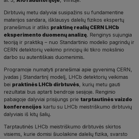
Dirbtuvių metu dalyviai susipažins su fundamentine
materijos sandara, išklausys dalelių fizikos ekspertų
pranešimus ir atliks
praktinę realių CERN LHCb
eksperimento duomenų analizę
. Renginys sujungia
teoriją ir praktiką – nuo Standartinio modelio pagrindų ir
CERN detektorių veikimo principų iki tikro mokslinio
darbo su autentiškais duomenimis.
Programoje numatyti pranešimai apie gyvenimą CERN,
įvadas į Standartinį modelį, LHCb detektorių veikimas
bei
praktinės LHCb dirbtuvės
, kurių metu gauti
rezultatai bus aptarti bendroje sesijoje. Renginio
pabaigoje dalyviai prisijungs prie
tarptautinės vaizdo
konferencijos
kartu su LHCb meistriškumo dirbtuvių
dalyviais iš kitų šalių.
Tarptautinės LHCb meistriškumo dirbtuvės skirtos
visiems, kurie domisi šiuolaikine dalelių fizika, svarsto