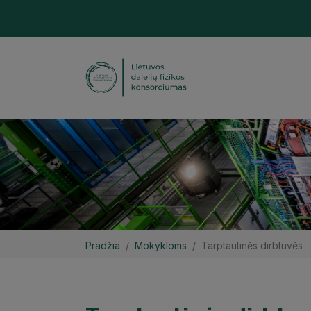
Pradžia
Mokykloms
Tarptautinės dirbtuvės