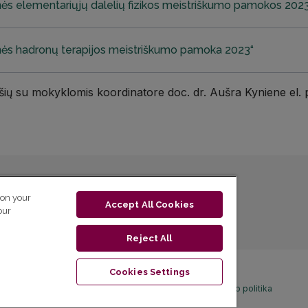
nės elementariųjų dalelių fizikos meistriškumo pamokos 2023
inės hadronų terapijos meistriškumo pamoka 2023“
yšių su mokyklomis koordinatore doc. dr. Aušra Kyniene el. 
 on your
Accept All Cookies
our
Reject All
Cookies Settings
Privatumo politika