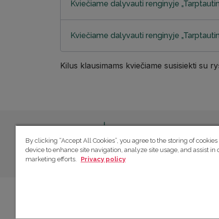
Kviečiame dalyvauti renginyje „Tarptauti
Kviečiame dalyvauti renginyje „Tarptaut
Kilus klausimams kviečiame susisiekti su r
By clicking “Accept All Cookies”, you agree to the storing of cookies
device to enhance site navigation, analyze site usage, and assist in 
marketing efforts.
Privacy policy
Ⓒ 2026 Lietuvos dalelių fizikos konsorciumas