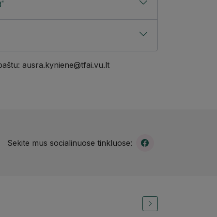
“
paštu:
ausra.kyniene@tfai.vu.lt
Sekite mus socialinuose tinkluose: