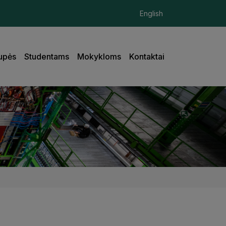
English
upės
Studentams
Mokykloms
Kontaktai