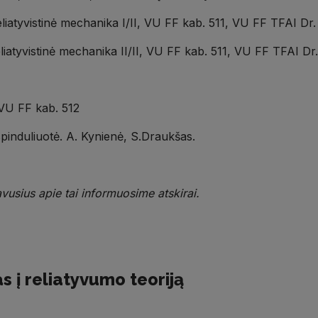
 Reliatyvistinė mechanika I/II, VU FF kab. 511, VU FF TFAI 
 Reliatyvistinė mechanika II/II, VU FF kab. 511, VU FF TFAI 
 VU FF kab. 512
spinduliuotė. A. Kynienė, S.Draukšas.
vusius apie tai informuosime atskirai.
s į reliatyvumo teoriją