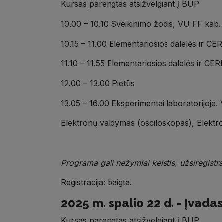
Kursas parengtas atsižvelgiant į BUP
10.00 – 10.10 Sveikinimo žodis, VU FF ka
10.15 – 11.00 Elementariosios dalelės ir C
11.10 – 11.55 Elementariosios dalelės ir C
12.00 – 13.00 Pietūs
13.05 – 16.00 Eksperimentai laboratorijoje.
Elektronų valdymas (osciloskopas), Elektr
Programa gali nežymiai keistis, užsiregistra
Registracija: baigta.
2025 m. spalio 22 d. - Įvadas
Kursas parengtas atsižvelgiant į BUP