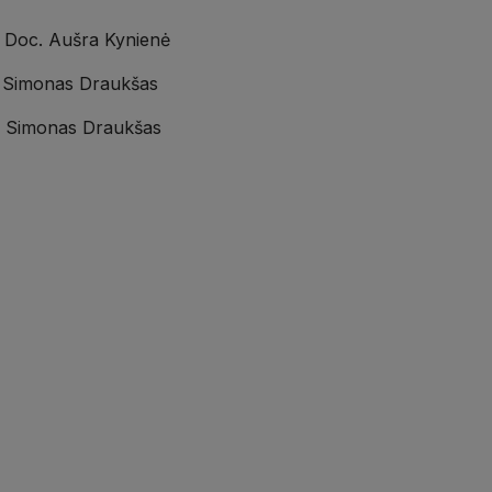
ė Doc. Aušra Kynienė
Dr. Simonas Draukšas
Dr. Simonas Draukšas