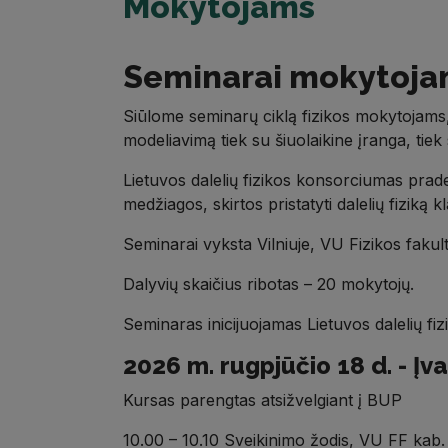
Mokytojams
Seminarai mokytoja
Siūlome seminarų ciklą fizikos mokytojams, 
modeliavimą tiek su šiuolaikine įranga, ti
Lietuvos dalelių fizikos konsorciumas prad
medžiagos, skirtos pristatyti dalelių fiziką kl
Seminarai vyksta Vilniuje, VU Fizikos fakult
Dalyvių skaičius ribotas – 20 mokytojų.
Seminaras inicijuojamas Lietuvos dalelių f
2026 m. rugpjūčio 18 d. - Įv
Kursas parengtas atsižvelgiant į BUP
10.00 – 10.10 Sveikinimo žodis, VU FF kab