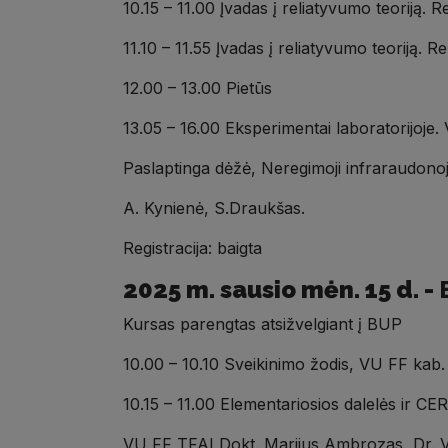
10.15 – 11.00 Įvadas į reliatyvumo teoriją.
11.10 – 11.55 Įvadas į reliatyvumo teoriją.
12.00 – 13.00 Pietūs
13.05 – 16.00 Eksperimentai laboratorijoje.
Paslaptinga dėžė, Neregimoji infraraudonoji
A. Kynienė, S.Draukšas.
Registracija: baigta
2025 m. sausio mėn. 15 d. -
Kursas parengtas atsižvelgiant į BUP
10.00 – 10.10 Sveikinimo žodis, VU FF kab
10.15 – 11.00 Elementariosios dalelės ir CER
VU FF TFAI Dokt. Marijus Ambrozas, Dr. 