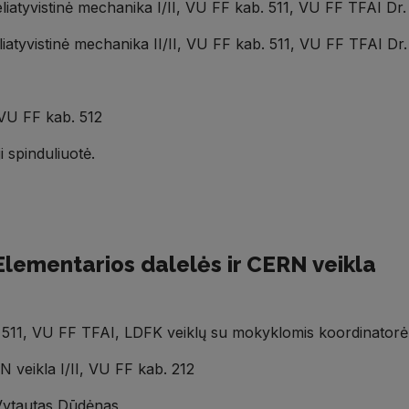
 Reliatyvistinė mechanika I/II, VU FF kab. 511, VU FF TFAI 
 Reliatyvistinė mechanika II/II, VU FF kab. 511, VU FF TFAI 
 VU FF kab. 512
 spinduliuotė.
Elementarios dalelės ir CERN veikla
. 511, VU FF TFAI, LDFK veiklų su mokyklomis koordinator
N veikla I/II, VU FF kab. 212
Vytautas Dūdėnas