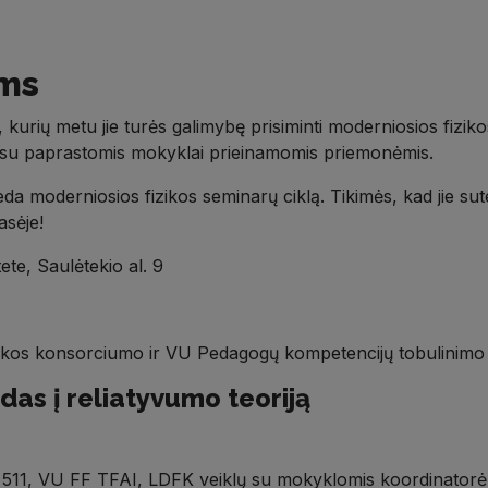
ms
kurių metu jie turės galimybę prisiminti moderniosios fiziko
ek su paprastomis mokyklai prieinamomis priemonėmis.
eda moderniosios fizikos seminarų ciklą. Tikimės, kad jie s
asėje!
ete, Saulėtekio al. 9
izikos konsorciumo ir VU Pedagogų kompetencijų tobulinimo i
adas į reliatyvumo teoriją
. 511, VU FF TFAI, LDFK veiklų su mokyklomis koordinatorė