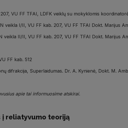
b. 207, VU FF TFAI, LDFK veiklų su mokyklomis koordinator
ERN veikla I/II, VU FF kab. 207, VU FF TFAI Dokt. Marijus 
ERN veikla II/II, VU FF kab. 207, VU FF TFAI Dokt. Marijus
 VU FF kab. 512
onų difrakcija, Superlaidumas. Dr. A. Kynienė, Dokt. M. Am
vusius apie tai informuosime atskirai.
 į reliatyvumo teoriją