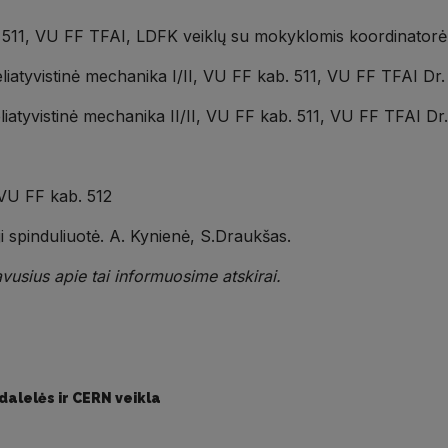
. 511, VU FF TFAI, LDFK veiklų su mokyklomis koordinator
 Reliatyvistinė mechanika I/II, VU FF kab. 511, VU FF TFAI 
 Reliatyvistinė mechanika II/II, VU FF kab. 511, VU FF TFAI 
 VU FF kab. 512
i spinduliuotė. A. Kynienė, S.Draukšas.
vusius apie tai informuosime atskirai.
dalelės ir CERN veikla