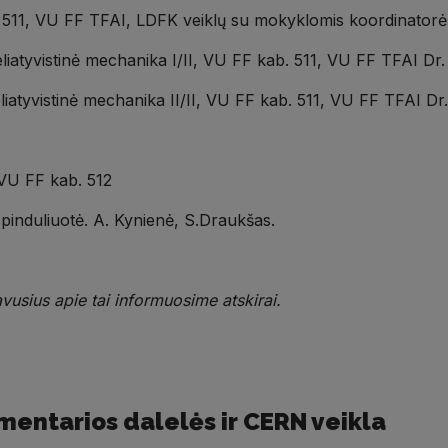
. 511, VU FF TFAI, LDFK veiklų su mokyklomis koordinator
 Reliatyvistinė mechanika I/II, VU FF kab. 511, VU FF TFAI 
 Reliatyvistinė mechanika II/II, VU FF kab. 511, VU FF TFAI 
 VU FF kab. 512
spinduliuotė. A. Kynienė, S.Draukšas.
vusius apie tai informuosime atskirai.
mentarios dalelės ir CERN veikla