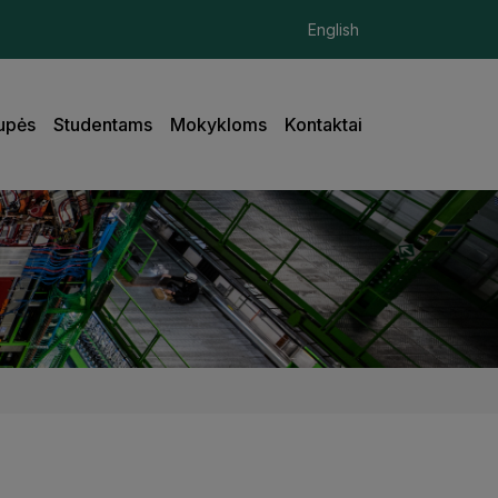
English
upės
Studentams
Mokykloms
Kontaktai