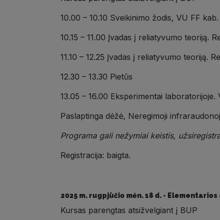
10.00 – 10.10 Sveikinimo žodis, VU FF kab
10.15 – 11.00 Įvadas į reliatyvumo teoriją.
11.10 – 12.25 Įvadas į reliatyvumo teoriją.
12.30 – 13.30 Pietūs
13.05 – 16.00 Eksperimentai laboratorijoje.
Paslaptinga dėžė, Neregimoji infraraudonoj
Programa gali nežymiai keistis, užsiregistra
Registracija: baigta.
2025 m. rugpjūčio mėn. 18 d. - Elementarios 
Kursas parengtas atsižvelgiant į BUP