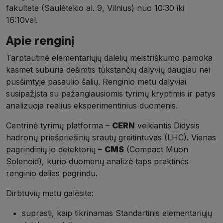
fakultete (Saulėtekio al. 9, Vilnius) nuo 10:30 iki
16:10val.
Apie renginį
Tarptautinė elementariųjų dalelių meistriškumo pamoka
kasmet suburia dešimtis tūkstančių dalyvių daugiau nei
pusšimtyje pasaulio šalių. Renginio metu dalyviai
susipažįsta su pažangiausiomis tyrimų kryptimis ir patys
analizuoja realius eksperimentinius duomenis.
Centrinė tyrimų platforma –
CERN
veikiantis Didysis
hadronų priešpriešinių srautų greitintuvas (LHC). Vienas
pagrindinių jo detektorių –
CMS
(Compact Muon
Solenoid), kurio duomenų analizė taps praktinės
renginio dalies pagrindu.
Dirbtuvių metu galėsite:
suprasti, kaip tikrinamas Standartinis elementariųjų