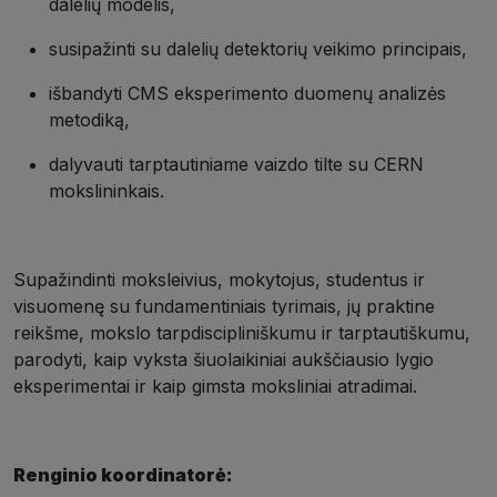
dalelių modelis,
susipažinti su dalelių detektorių veikimo principais,
išbandyti CMS eksperimento duomenų analizės
metodiką,
dalyvauti tarptautiniame vaizdo tilte su CERN
mokslininkais.
Supažindinti moksleivius, mokytojus, studentus ir
visuomenę su fundamentiniais tyrimais, jų praktine
reikšme, mokslo tarpdiscipliniškumu ir tarptautiškumu,
parodyti, kaip vyksta šiuolaikiniai aukščiausio lygio
eksperimentai ir kaip gimsta moksliniai atradimai.
Renginio koordinatorė: