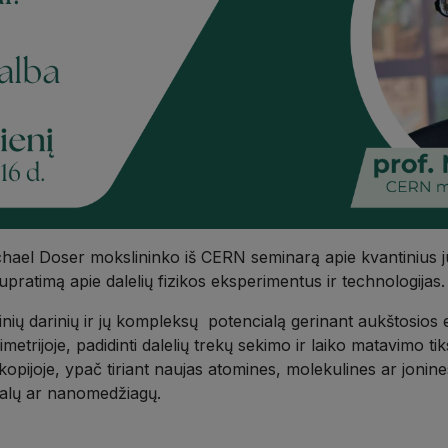
chael Doser mokslininko iš CERN seminarą apie kvantinius jutik
 supratimą apie dalelių fizikos eksperimentus ir technologijas.
ių darinių ir jų kompleksų potencialą gerinant aukštosios en
metrijoje, padidinti dalelių trekų sekimo ir laiko matavimo tiks
pijoje, ypač tiriant naujas atomines, molekulines ar jonine
istalų ar nanomedžiagų.