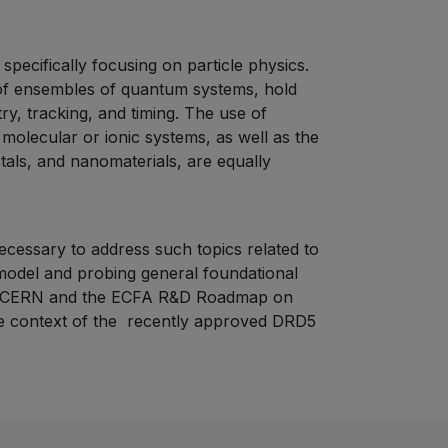
specifically focusing on particle physics.
of ensembles of quantum systems, hold
ry, tracking, and timing. The use of
olecular or ionic systems, as well as the
als, and nanomaterials, are equally
ecessary to address such topics related to
d model and probing general foundational
s at CERN and the ECFA R&D Roadmap on
he context of the recently approved DRD5