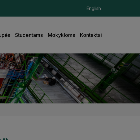
English
upės
Studentams
Mokykloms
Kontaktai