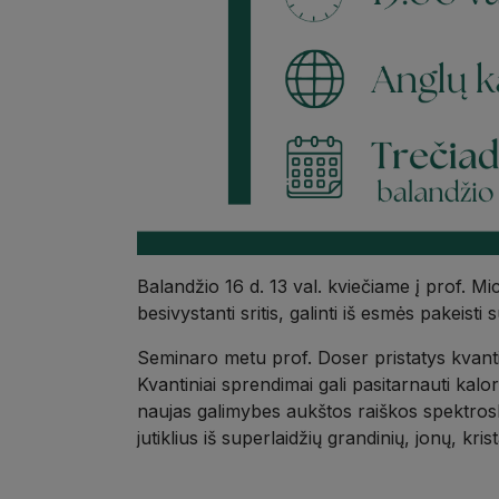
Balandžio 16 d. 13 val. kviečiame į prof. Mi
besivystanti sritis, galinti iš esmės pakeisti
Seminaro metu prof. Doser pristatys kvantin
Kvantiniai sprendimai gali pasitarnauti kalori
naujas galimybes aukštos raiškos spektrosko
jutiklius iš superlaidžių grandinių, jonų, kr