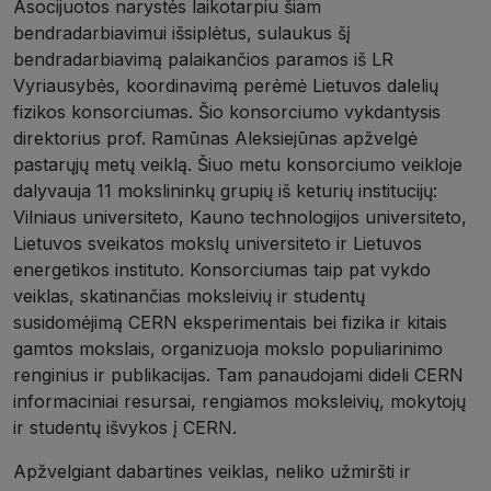
Asocijuotos narystės laikotarpiu šiam
bendradarbiavimui išsiplėtus, sulaukus šį
bendradarbiavimą palaikančios paramos iš LR
Vyriausybės, koordinavimą perėmė Lietuvos dalelių
fizikos konsorciumas. Šio konsorciumo vykdantysis
direktorius prof. Ramūnas Aleksiejūnas apžvelgė
pastarųjų metų veiklą. Šiuo metu konsorciumo veikloje
dalyvauja 11 mokslininkų grupių iš keturių institucijų:
Vilniaus universiteto, Kauno technologijos universiteto,
Lietuvos sveikatos mokslų universiteto ir Lietuvos
energetikos instituto. Konsorciumas taip pat vykdo
veiklas, skatinančias moksleivių ir studentų
susidomėjimą CERN eksperimentais bei fizika ir kitais
gamtos mokslais, organizuoja mokslo populiarinimo
renginius ir publikacijas. Tam panaudojami dideli CERN
informaciniai resursai, rengiamos moksleivių, mokytojų
ir studentų išvykos į CERN.
Apžvelgiant dabartines veiklas, neliko užmiršti ir