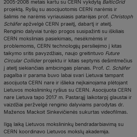
2005-2008 metais kartu su CERN vykdytą
BalticGrid
projektą. Ryšių su asocijuotomis CERN narėmis ir
šalimis ne narėmis vyriausiasis patarėjas prof.
Christoph
Schäfer
apžvelgė CERN praeitį, dabartį ir ateitį.
Renginio dalyviai turėjo progos susipažinti su iškiliais
CERN moksliniais pasiekimais, nesėkmėmis ir
problemomis, CERN technologijų persiliejimo į kitas
taikymo sritis pavyzdžiais, naujo greitintuvo
Future
Circular Collider
projektu ir kitais septynis dešimtmečius
į ateitį siekiančiais ambicingais planais. Prof.
C. Schäfer
pagalba ir parama buvo labai svari Lietuvai tampant
asocijuota CERN nare ir išlieka neįkainojama plėtojant
Lietuvos mokslininkų ryšius su CERN. Asocijuota CERN
nare Lietuva tapo 2017 m. Pastarąjį laikotarpį glaustai ir
vaizdžiai peržvelgė renginio dalyviams parodytas dr.
Maženos Mackoit Sinkevičienės sukurtas videofilmas.
Ilgą laiką Lietuvos mokslininkų bendradarbiavimą su
CERN koordinavo Lietuvos mokslų akademija.