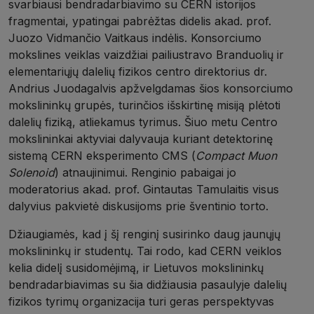
svarbiausi bendradarbiavimo su CERN istorijos
fragmentai, ypatingai pabrėžtas didelis akad. prof.
Juozo Vidmančio Vaitkaus indėlis. Konsorciumo
mokslines veiklas vaizdžiai pailiustravo Branduolių ir
elementariųjų dalelių fizikos centro direktorius dr.
Andrius Juodagalvis apžvelgdamas šios konsorciumo
mokslininkų grupės, turinčios išskirtinę misiją plėtoti
dalelių fiziką, atliekamus tyrimus. Šiuo metu Centro
mokslininkai aktyviai dalyvauja kuriant detektorinę
sistemą CERN eksperimento CMS (
Compact Muon
Solenoid
) atnaujinimui. Renginio pabaigai jo
moderatorius akad. prof. Gintautas Tamulaitis visus
dalyvius pakvietė diskusijoms prie šventinio torto.
Džiaugiamės, kad į šį renginį susirinko daug jaunųjų
mokslininkų ir studentų. Tai rodo, kad CERN veiklos
kelia didelį susidomėjimą, ir Lietuvos mokslininkų
bendradarbiavimas su šia didžiausia pasaulyje dalelių
fizikos tyrimų organizacija turi geras perspektyvas