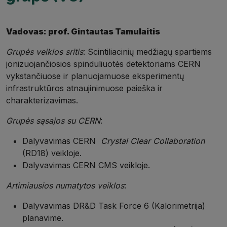
Vadovas: prof. Gintautas Tamulaitis
Grupės veiklos sritis
: Scintiliacinių medžiagų spartiems
jonizuojančiosios spinduliuotės detektoriams CERN
vykstančiuose ir planuojamuose eksperimentų
infrastruktūros atnaujinimuose paieška ir
charakterizavimas.
Grupės sąsajos su CERN
:
Dalyvavimas CERN
Crystal Clear Collaboration
(RD18) veikloje.
Dalyvavimas CERN CMS veikloje.
Artimiausios numatytos veiklos
:
Dalyvavimas DR&D Task Force 6 (Kalorimetrija)
planavime.