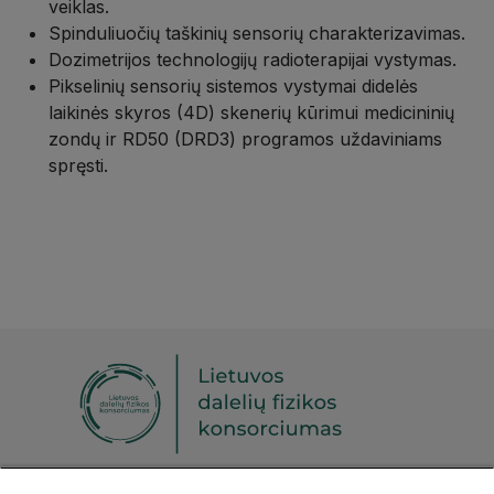
veiklas.
Spinduliuočių taškinių sensorių charakterizavimas.
Dozimetrijos technologijų radioterapijai vystymas.
Pikselinių sensorių sistemos vystymai didelės
laikinės skyros (4D) skenerių kūrimui medicininių
zondų ir RD50 (DRD3) programos uždaviniams
spręsti.
Sekite mus socialinuose tinkluose: