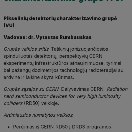
Pikselinių detektorių charakterizavimo grupė
(VU)
Vadovas: dr. Vytautas Rumbauskas
Grupės veiklos sritis
: Taškinių jonizuojančiosios
spinduliuotės detektorių, perspektyvių CERN
eksperimentų infrastruktūros atnaujinimuose, tyrimai
bei pažangų dozimetrijos technologijų radioterapijai su
erdvine ir laikine skyra kūrimas.
Grupės sąsajos su CERN
: Dalyvavimas CERN
Radiation
hard semiconductor devices for very high luminosity
colliders
(RD50) veikloje.
Artimiausios numatytos veiklos
:
Perėjimas iš CERN RD50 į DRD3 programos