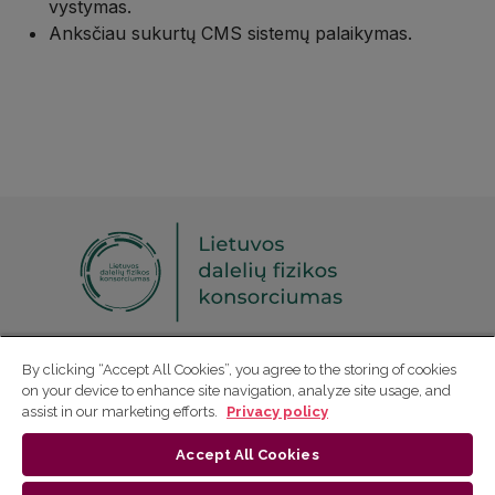
vystymas.
Anksčiau sukurtų CMS sistemų palaikymas.
Sekite mus socialinuose tinkluose:
By clicking “Accept All Cookies”, you agree to the storing of cookies
on your device to enhance site navigation, analyze site usage, and
assist in our marketing efforts.
Privacy policy
Ⓒ 2026 Lietuvos dalelių fizikos konsorciumas
Accept All Cookies
Privatumo politika